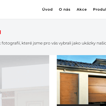
Úvod
O nás
Akce
Produ
ů
otografií, které jsme pro vás vybrali jako ukázky naši